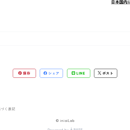
日本国内
保存
シェア
LINE
ポスト
基づく表記
© inioiLab
Powered by