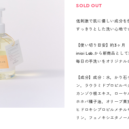
SOLD OUT
低刺激で肌に優しい成分を
すっきりとした洗い心地で
【使い切り目安】約3ヶ月
inioi Lab.から新商品とし
毎日の手洗いをオリジナル
【成分】成分：水，かり石
ン，ラウラミドプロピルペ
カンゾウ根エキス，ローヤ
ホホバ種子油，オリーブ果実油
ヒドロキシプロピルメチル
リン，フェノキシエタノー