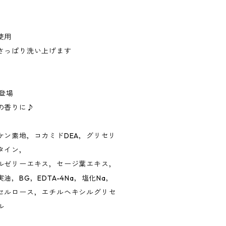
使用
さっぱり洗い上げます
て登場
の香りに♪
ケン素地，コカミドDEA，グリセリ
タイン，
ルゼリーエキス，セージ葉エキス，
，BG，EDTA-4Na，塩化Na，
セルロース，エチルヘキシルグリセ
ル