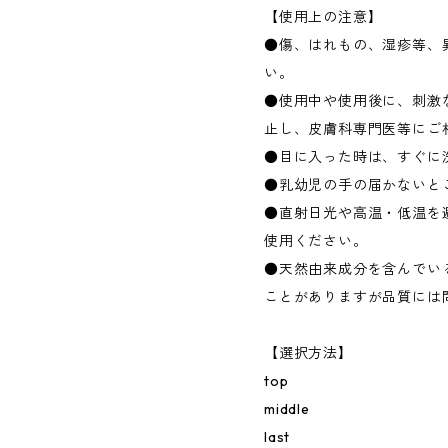
【使用上の注意】
●傷、はれもの、湿疹等、
い。
●使用中や使用後に、刺激
止し、皮膚科専門医等にご
●目に入った時は、すぐに
●乳幼児の手の届かないと
●直射日光や高温・低温を
使用ください。
●天然由来成分を含んでい
ことがありますが品質には
【選択方法】
top
middle
last